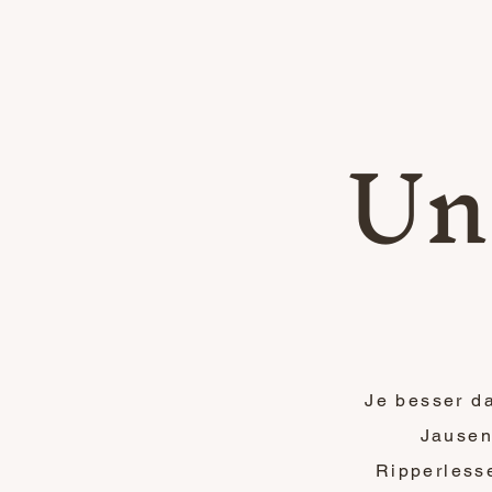
Un
Je besser da
Jausen,
Ripperless