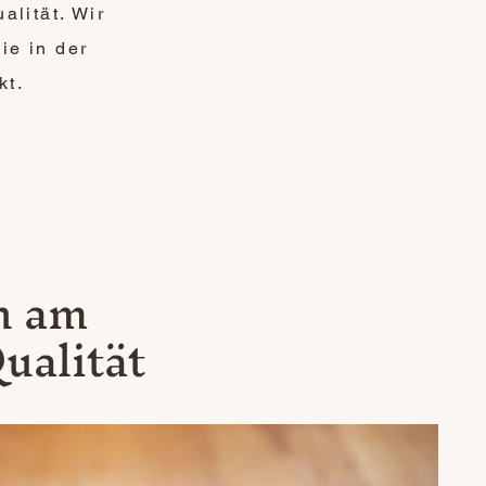
alität. Wir
ie in der
kt.
en am
ualität